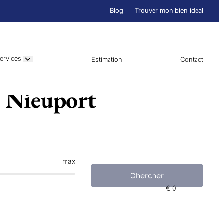
Blog
Trouver mon bien idéal
ervices
Estimation
Contact
n Nieuport
max
Chercher