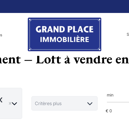
S
es
nt – Loft à vendre e
min
emove
Critères plus