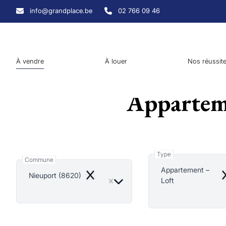
Aller au contenu principal
info@grandplace.be
02 766 09 46
À vendre
À louer
Nos réussit
Apparteme
Type
Commune
Appartement –
Nieuport (8620)
Remove
R
Loft