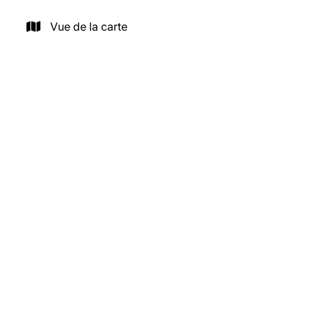
Vue de la carte
NOUVEAU
Meeuwenlaan 1, 8620 Nieuwpoort
Appartement face mer – 2 ch. – 2 terr – parking