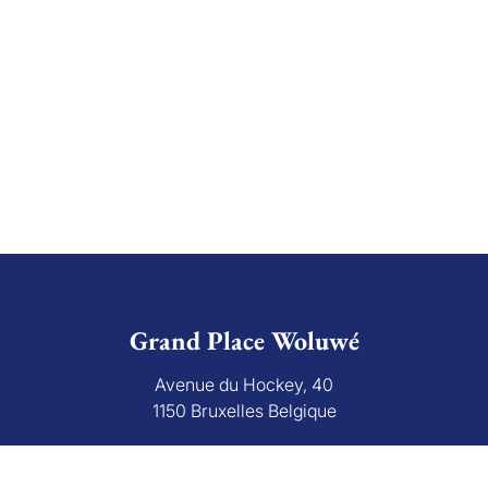
Grand Place Woluwé
Avenue du Hockey, 40
1150 Bruxelles Belgique
+32 (0)2 766 09 46
info@grandplace.be