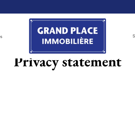
S
es
Privacy statement
 clients et visiteurs de notre site Web. Nous traitons donc vo
de la manière dont nous traitons vos données personnelles lorsq