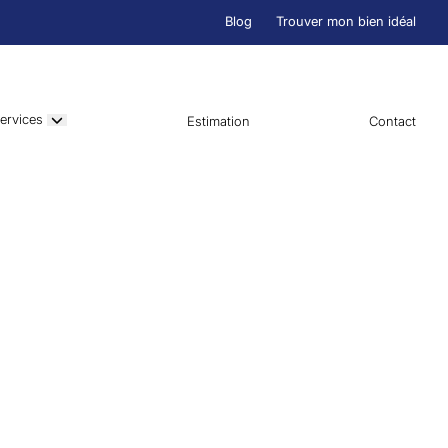
Blog
Trouver mon bien idéal
ervices
Estimation
Contact
s données personnelles avec soin. Par le biais de cette
ue vous utilisez ce site, ainsi que lorsque vous utilisez