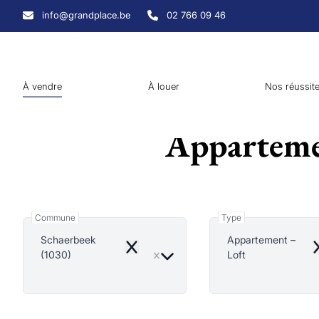
Aller au contenu principal
info@grandplace.be
02 766 09 46
À vendre
À louer
Nos réussit
Appartemen
Commune
Type
Schaerbeek
Appartement –
Remove
R
(1030)
Loft