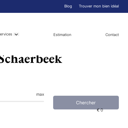
Blog
Trouver mon bien idéal
ervices
Estimation
Contact
 Schaerbeek
max
Chercher