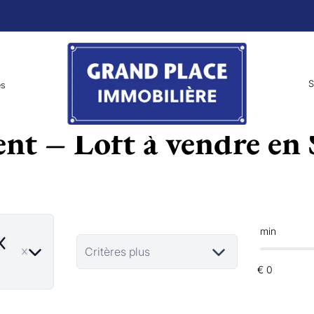
S
es
t – Loft à vendre en
min
emove
Critères plus