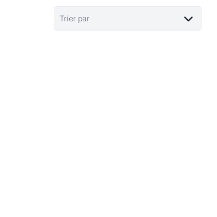
Trier par
VENDU
1030 Schaerbeek
Face au Parc Josaphat - Spacieux et lumineux
appartement