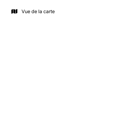
Vue de la carte
OPTION
Rue William Degouve De Nuncques 22, 1030
Schaerbeek
Coup de cœur – 1 ch - Quartier des Cerisiers