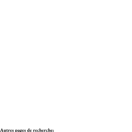
Critères plus
Min. budget
Meeuwenlaan 1, 8620 Nieuwpoort
Appartement face mer – 2 ch. – 2 terr – parking
Max. budget
€ 385.000
Chercher
2
1
110
m²
1
Autres pages de recherche
: