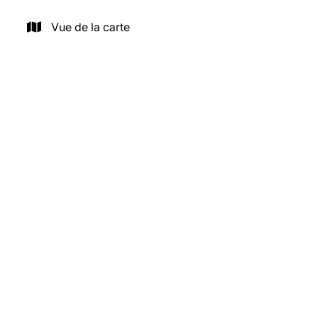
Vue de la carte
VENDU
3080 Tervuren
Très haut standing - PEB A++