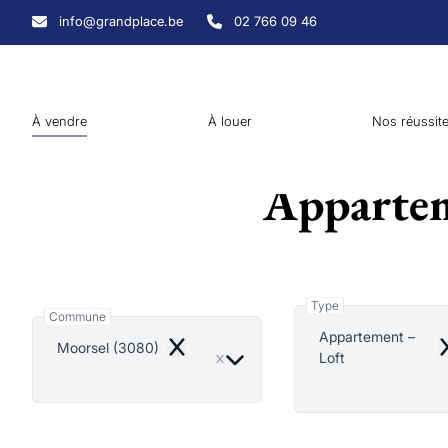
Aller au contenu principal
info@grandplace.be
02 766 09 46
À vendre
À louer
Nos réussit
Appartem
Type
Commune
Appartement –
Moorsel (3080)
Remove
R
Loft