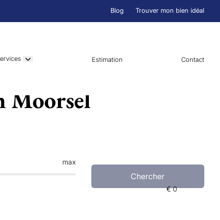
Blog
Trouver mon bien idéal
ervices
Estimation
Contact
n Moorsel
max
Chercher