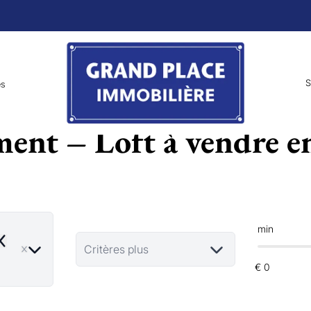
S
es
ent – Loft à vendre e
min
emove
Critères plus