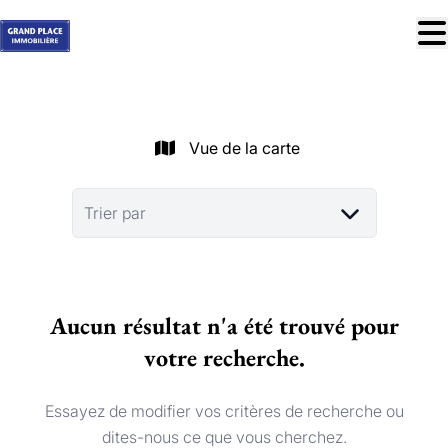
Aller au contenu principal
À vendre
À louer
Vue de la carte
Nos réussites
Services
Trier par
Estimation
Contact
Aucun résultat n'a été trouvé pour
Blog
votre recherche.
Trouver mon bien idéal
info@grandplace.be
Essayez de modifier vos critères de recherche ou
02 766 09 46
dites-nous ce que vous cherchez.