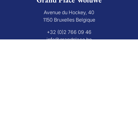
Avenue du Hockey, 40
1150 Bruxelles Belgique
+32 (0)2 766 09 46
info@grandplace.be
Avis Google
Grand Place Rixensart
Avenue de Mérode 43
1330 Rixensart Belgique
+32 (0)2 270 26 29
info@grandplace.be