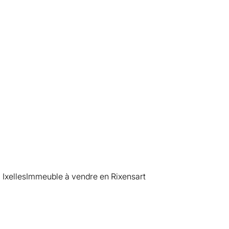
Vendu
Woluwe-Saint-Pierre
Ixelles
Immeuble à vendre en Rixensart