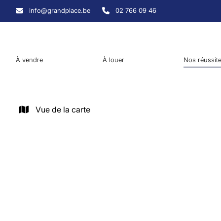
Aller au contenu principal
info@grandplace.be
02 766 09 46
À vendre
À louer
Nos réussit
Vue de la carte
VENDU