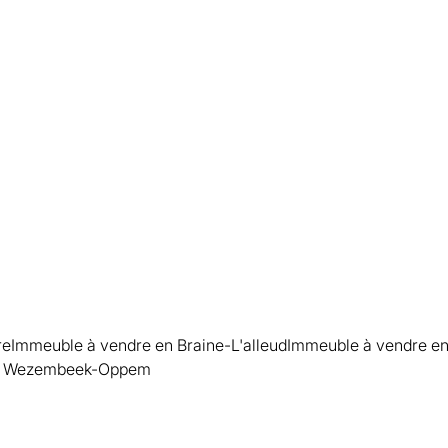
Vendu
WOLUWE-SAINT-PIERRE
re
Immeuble à vendre en Braine-L'alleud
Immeuble à vendre en 
en Wezembeek-Oppem