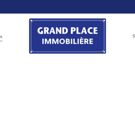
S
es
VENDU