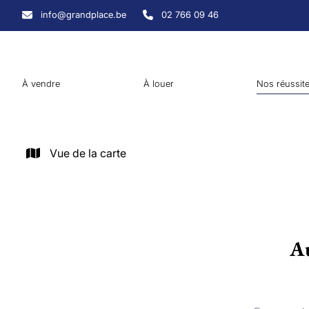
Aller au contenu principal
info@grandplace.be
02 766 09 46
À vendre
À louer
Nos réussit
Vue de la carte
Au