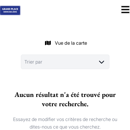
Aller au contenu principal
À vendre
À louer
Vue de la carte
Nos réussites
Services
Trier par
Estimation
Contact
Aucun résultat n'a été trouvé pour
Blog
votre recherche.
Trouver mon bien idéal
info@grandplace.be
Essayez de modifier vos critères de recherche ou
02 766 09 46
dites-nous ce que vous cherchez.