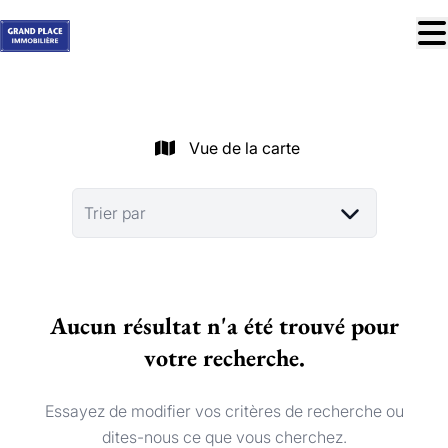
Aller au contenu principal
À vendre
À louer
Vue de la carte
Nos réussites
Services
Trier par
Estimation
Contact
Aucun résultat n'a été trouvé pour
Blog
votre recherche.
Trouver mon bien idéal
info@grandplace.be
Essayez de modifier vos critères de recherche ou
02 766 09 46
dites-nous ce que vous cherchez.