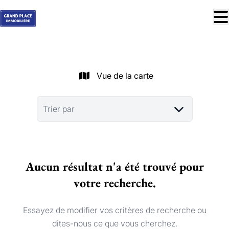
Aller au contenu principal
À vendre
À louer
Vue de la carte
Nos réussites
Services
Trier par
Estimation
Contact
Aucun résultat n'a été trouvé pour
Blog
votre recherche.
Trouver mon bien idéal
info@grandplace.be
Essayez de modifier vos critères de recherche ou
02 766 09 46
dites-nous ce que vous cherchez.