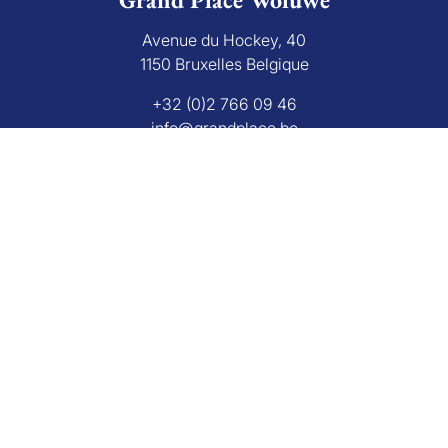
Avenue du Hockey, 40
1150 Bruxelles Belgique
+32 (0)2 766 09 46
info@grandplace.be
Avis Google
Grand Place Rixensart
Avenue de Mérode 43
1330 Rixensart Belgique
+32 (0)2 270 26 29
info@grandplace.be