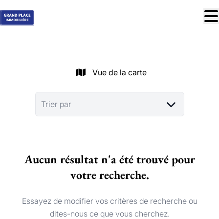
Aller au contenu principal
À vendre
À louer
Vue de la carte
Nos réussites
Services
Trier par
Estimation
Contact
Aucun résultat n'a été trouvé pour
Blog
votre recherche.
Trouver mon bien idéal
info@grandplace.be
Essayez de modifier vos critères de recherche ou
02 766 09 46
dites-nous ce que vous cherchez.