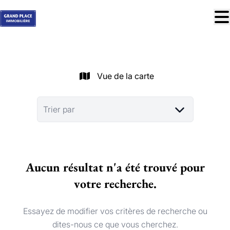
Aller au contenu principal
À vendre
À louer
Vue de la carte
Nos réussites
Services
Trier par
Estimation
Contact
Aucun résultat n'a été trouvé pour
Blog
votre recherche.
Trouver mon bien idéal
info@grandplace.be
Essayez de modifier vos critères de recherche ou
02 766 09 46
dites-nous ce que vous cherchez.