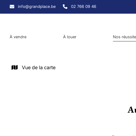
Aller au contenu principal
info@grandplace.be
02 766 09 46
À vendre
À louer
Nos réussit
Vue de la carte
Au