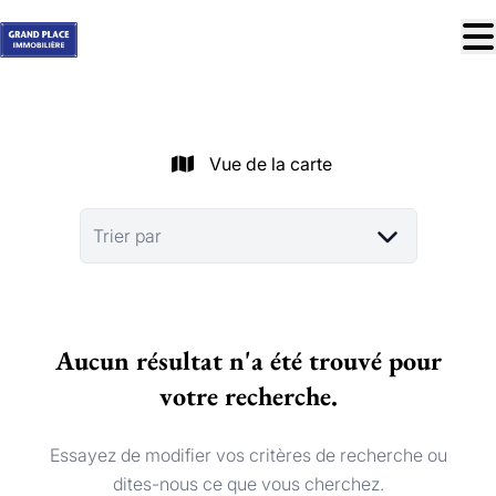
Aller au contenu principal
À vendre
À louer
Vue de la carte
Nos réussites
Services
Trier par
Estimation
Contact
Aucun résultat n'a été trouvé pour
Blog
votre recherche.
Trouver mon bien idéal
info@grandplace.be
Essayez de modifier vos critères de recherche ou
02 766 09 46
dites-nous ce que vous cherchez.