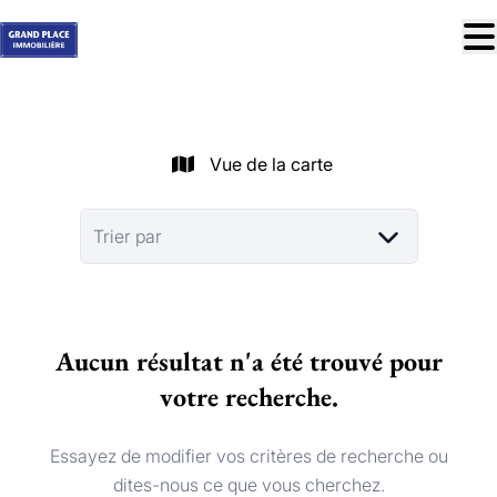
Aller au contenu principal
À vendre
À louer
Vue de la carte
Nos réussites
Services
Trier par
Estimation
Contact
Aucun résultat n'a été trouvé pour
Blog
votre recherche.
Trouver mon bien idéal
info@grandplace.be
Essayez de modifier vos critères de recherche ou
02 766 09 46
dites-nous ce que vous cherchez.