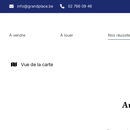
Aller au contenu principal
info@grandplace.be
02 766 09 46
À vendre
À louer
Nos réussit
Vue de la carte
Au