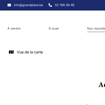
Aller au contenu principal
info@grandplace.be
02 766 09 46
À vendre
À louer
Nos réussit
Vue de la carte
Au