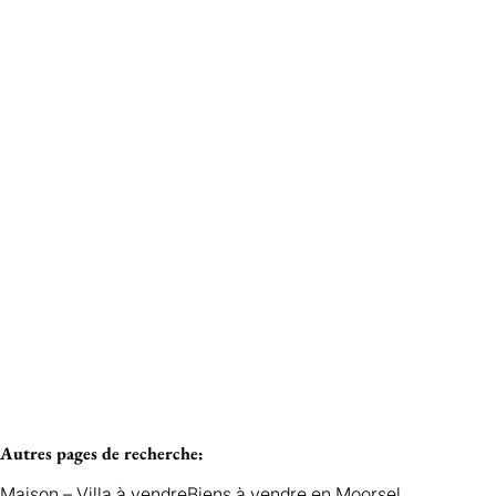
Vendu
TERVUREN
Autres pages de recherche
:
Maison – Villa à vendre
Biens à vendre en Moorsel