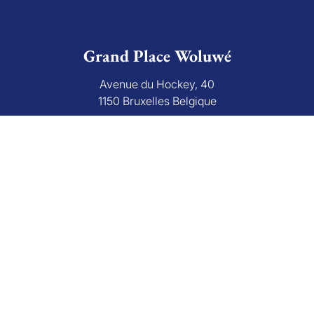
Grand Place Woluwé
Avenue du Hockey, 40
1150 Bruxelles Belgique
+32 (0)2 766 09 46
info@grandplace.be
Avis Google
Grand Place Rixensart
Avenue de Mérode 43
1330 Rixensart Belgique