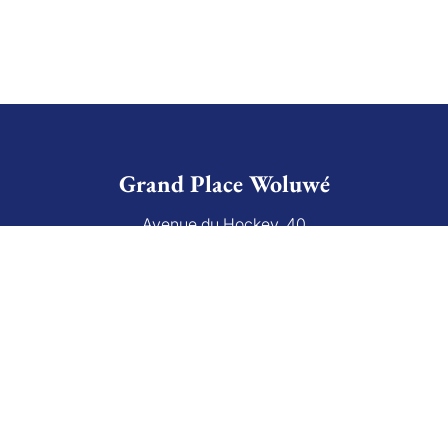
Grand Place Woluwé
Avenue du Hockey, 40
1150 Bruxelles Belgique
+32 (0)2 766 09 46
info@grandplace.be
Avis Google