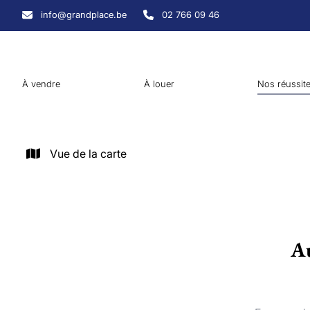
Aller au contenu principal
info@grandplace.be
02 766 09 46
À vendre
À louer
Nos réussit
Vue de la carte
Au