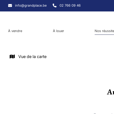
Aller au contenu principal
info@grandplace.be
02 766 09 46
À vendre
À louer
Nos réussit
Vue de la carte
Au