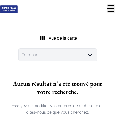
Aller au contenu principal
À vendre
À louer
Vue de la carte
Nos réussites
Services
Trier par
Estimation
Contact
Aucun résultat n'a été trouvé pour
Blog
votre recherche.
Trouver mon bien idéal
info@grandplace.be
Essayez de modifier vos critères de recherche ou
02 766 09 46
dites-nous ce que vous cherchez.