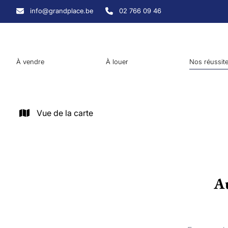
Aller au contenu principal
info@grandplace.be
02 766 09 46
À vendre
À louer
Nos réussit
Vue de la carte
Au