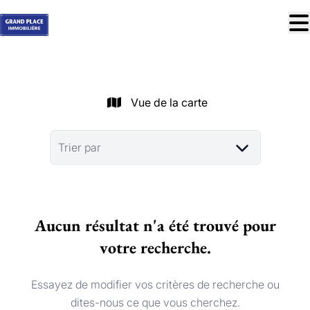
Aller au contenu principal
À vendre
À louer
Vue de la carte
Nos réussites
Services
Trier par
Estimation
Contact
Aucun résultat n'a été trouvé pour
Blog
votre recherche.
Trouver mon bien idéal
info@grandplace.be
Essayez de modifier vos critères de recherche ou
02 766 09 46
dites-nous ce que vous cherchez.