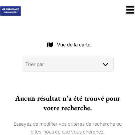
Aller au contenu principal
À vendre
À louer
Vue de la carte
Nos réussites
Services
Trier par
Estimation
Contact
Aucun résultat n'a été trouvé pour
Blog
votre recherche.
Trouver mon bien idéal
info@grandplace.be
Essayez de modifier vos critères de recherche ou
02 766 09 46
dites-nous ce que vous cherchez.