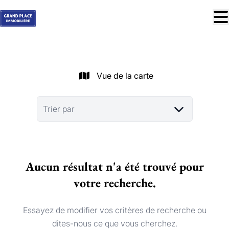
Aller au contenu principal
À vendre
À louer
Vue de la carte
Nos réussites
Services
Trier par
Estimation
Contact
Aucun résultat n'a été trouvé pour
Blog
votre recherche.
Trouver mon bien idéal
info@grandplace.be
Essayez de modifier vos critères de recherche ou
02 766 09 46
dites-nous ce que vous cherchez.