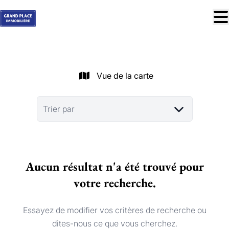
Aller au contenu principal
À vendre
À louer
Vue de la carte
Nos réussites
Services
Trier par
Estimation
Contact
Aucun résultat n'a été trouvé pour
Blog
votre recherche.
Trouver mon bien idéal
info@grandplace.be
Essayez de modifier vos critères de recherche ou
02 766 09 46
dites-nous ce que vous cherchez.