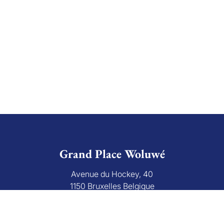
Grand Place Woluwé
Avenue du Hockey, 40
1150 Bruxelles Belgique
+32 (0)2 766 09 46
info@grandplace.be