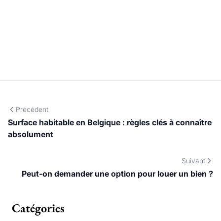
opportunités intéressantes à moyen terme. Pour en tirer
pleinement parti, notre équipe est à votre disposition pour
vous accompagner dans l’
achat
ou la
vente d’un bien
, neuf ou
existant.
Précédent
Surface habitable en Belgique : règles clés à connaître
absolument
Suivant
Peut-on demander une option pour louer un bien ?
Catégories