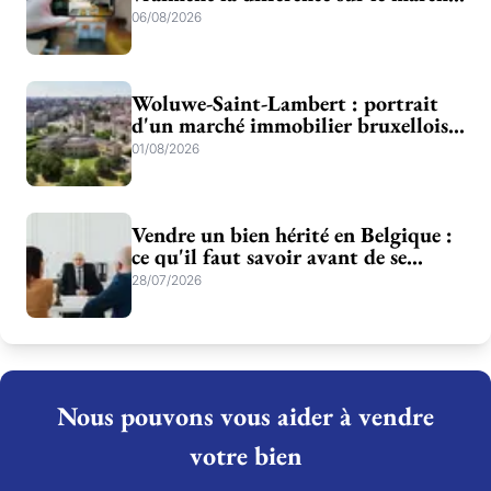
bruxellois et brabançon
06/08/2026
Woluwe-Saint-Lambert : portrait
d'un marché immobilier bruxellois
entre verdure et dynamisme
01/08/2026
Vendre un bien hérité en Belgique :
ce qu'il faut savoir avant de se
lancer
28/07/2026
Nous pouvons vous aider à vendre
votre bien