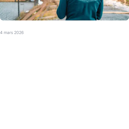
4 mars 2026
Le secteur de la construction neuve en Belgique traverse une
crise sans précédent. Entre la chute historique des permis de
bâtir, la diminution constante des chantiers depuis 2022, et
des projets souvent reportés voire annulés, la situation
inquiète profondément les professionnels. Face à un avenir
incertain, plusieurs acteurs majeurs de la construction
lancent un appel urgent : la fiscalité, en particulier la TVA, doit
être revue pour relancer le marché et freiner la crise du
logement qui s’amplifie.
La TVA pèse lourdement sur le prix des nouveaux logements.
Selon un communiqué commun des quatre grandes
organisations professionnelles – Embuild, Bouwunie, UPSI et