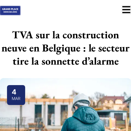
Aller au contenu principal
À vendre
TVA sur la construction
À louer
neuve en Belgique : le secteur
Nos réussites
tire la sonnette d’alarme
Services
Estimation
Contact
4
MAR
Blog
Trouver mon bien idéal
info@grandplace.be
02 766 09 46