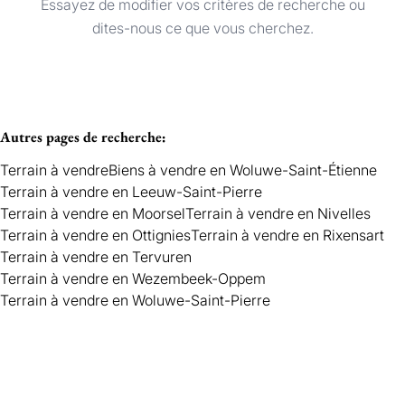
Essayez de modifier vos critères de recherche ou
Terrain
Trier par
Remove
dites-nous ce que vous cherchez.
Critères plus
Autres pages de recherche
:
Min. budget
Terrain à vendre
Biens à vendre en Woluwe-Saint-Étienne
Terrain à vendre en Leeuw-Saint-Pierre
Terrain à vendre en Moorsel
Terrain à vendre en Nivelles
Max. budget
Terrain à vendre en Ottignies
Terrain à vendre en Rixensart
Terrain à vendre en Tervuren
Terrain à vendre en Wezembeek-Oppem
Terrain à vendre en Woluwe-Saint-Pierre
Chercher