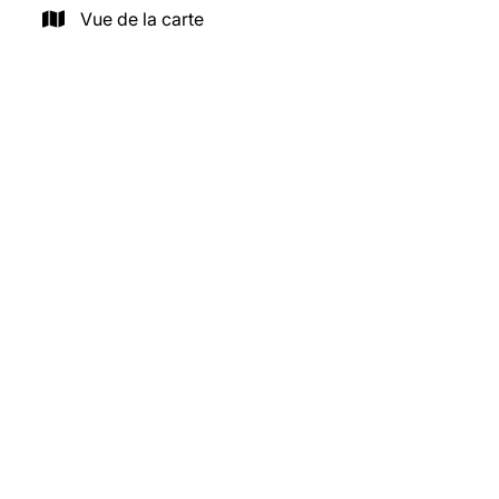
Vue de la carte
VENDU
3080 Tervuren
Au fond d'un clos- Musée de Tervuren - Tram 44