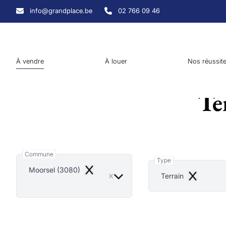
Aller au contenu principal
info@grandplace.be
02 766 09 46
À vendre
À louer
Nos réussit
Te
Commune
Type
Moorsel (3080)
Remove
Terrain
Remove