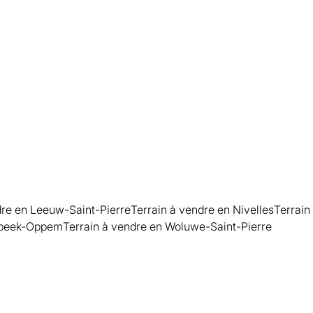
Vendu
250
m²
2500
m²
dre en Leeuw-Saint-Pierre
Terrain à vendre en Nivelles
Terrain
mbeek-Oppem
Terrain à vendre en Woluwe-Saint-Pierre