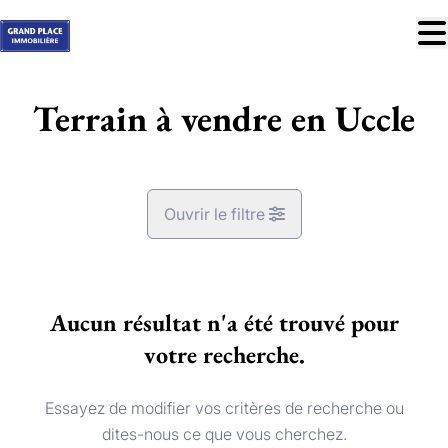
Aller au contenu principal
À vendre
Terrain à vendre en Uccle
À louer
Nos réussites
Services
Ouvrir le filtre
Estimation
Contact
Commune
Uccle (1180)
Aucun résultat n'a été trouvé pour
Remove
Vue de la carte
votre recherche.
Blog
Trouver mon bien idéal
Type
info@grandplace.be
Essayez de modifier vos critères de recherche ou
Terrain
Trier par
Remove
02 766 09 46
dites-nous ce que vous cherchez.