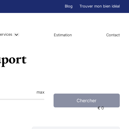
Blog
Trouver mon bien idéal
ervices
Estimation
Contact
uport
max
Chercher