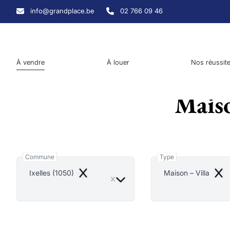
Aller au contenu principal
info@grandplace.be
02 766 09 46
À vendre
À louer
Nos réussit
Maiso
Commune
Type
Ixelles (1050)
Maison – Villa
Remove
Rem