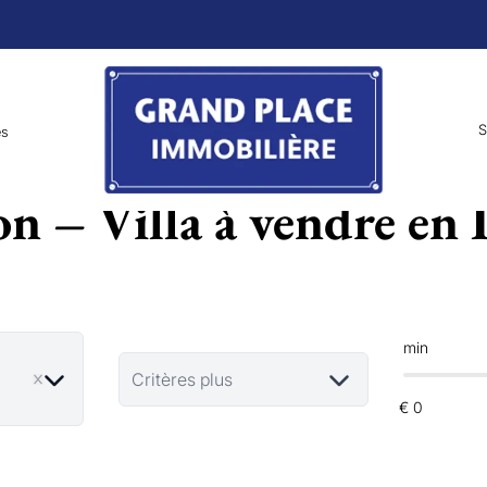
S
es
n – Villa à vendre en I
min
ove
Critères plus