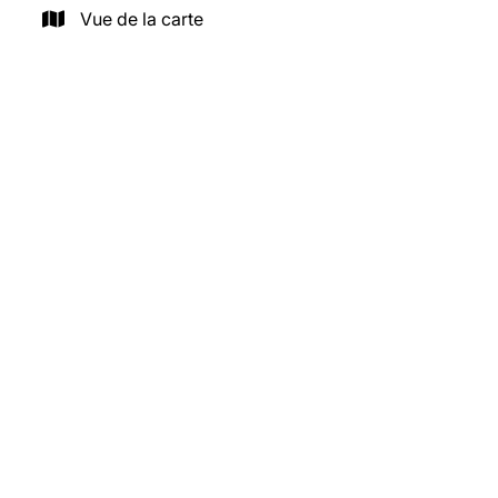
Vue de la carte
VENDU
1050 Ixelles
PROFESSION LIBERALE + HABITATION