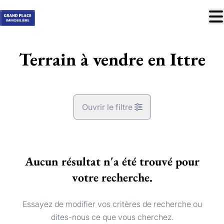
Aller au contenu principal
À vendre
Terrain à vendre en Ittre
À louer
Nos réussites
Services
Ouvrir le filtre
Estimation
Contact
Commune
Ittre (1460)
Aucun résultat n'a été trouvé pour
Remove
Vue de la carte
votre recherche.
Blog
Trouver mon bien idéal
Type
info@grandplace.be
Essayez de modifier vos critères de recherche ou
Terrain
Trier par
Remove
02 766 09 46
dites-nous ce que vous cherchez.