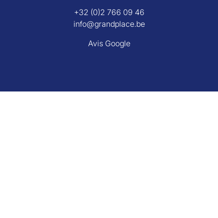
+32 (0)2 766 09 46
info@grandplace.be
Avis Google
Grand Place Rixensart
Avenue de Mérode 43
1330 Rixensart Belgique
+32 (0)2 270 26 29
info@grandplace.be
Avis Google
Agent immobilier agréé IPI sous le numéro 501391.
L'autorité de surveillance : Institut professionnel des agents