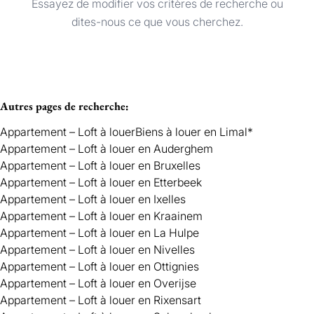
Essayez de modifier vos critères de recherche ou
Appartement – Loft
Trier par
Remove
dites-nous ce que vous cherchez.
Critères plus
Autres pages de recherche
:
Min. budget
Appartement – Loft à louer
Biens à louer en Limal*
Appartement – Loft à louer en Auderghem
Appartement – Loft à louer en Bruxelles
Max. budget
Appartement – Loft à louer en Etterbeek
Appartement – Loft à louer en Ixelles
Appartement – Loft à louer en Kraainem
Appartement – Loft à louer en La Hulpe
Chercher
Appartement – Loft à louer en Nivelles
Appartement – Loft à louer en Ottignies
Appartement – Loft à louer en Overijse
Appartement – Loft à louer en Rixensart