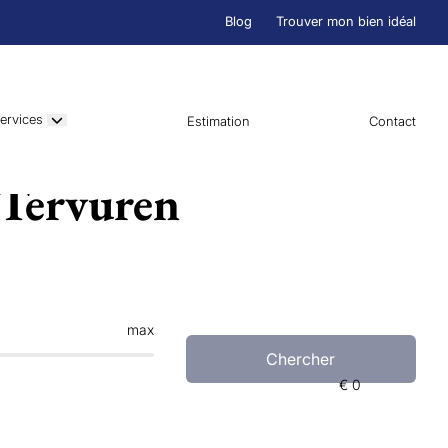
Blog
Trouver mon bien idéal
ervices
Estimation
Contact
 Tervuren
max
Chercher