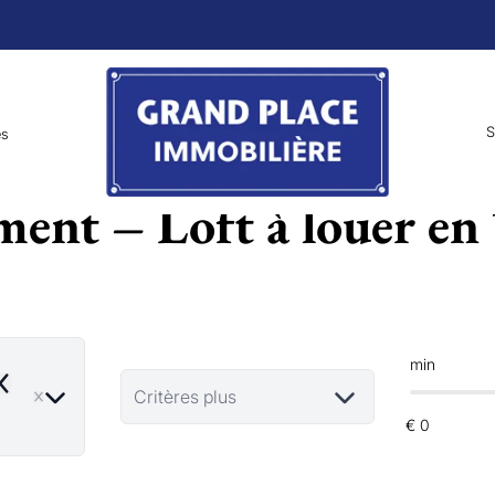
S
es
ent – Loft à louer en
min
emove
Critères plus