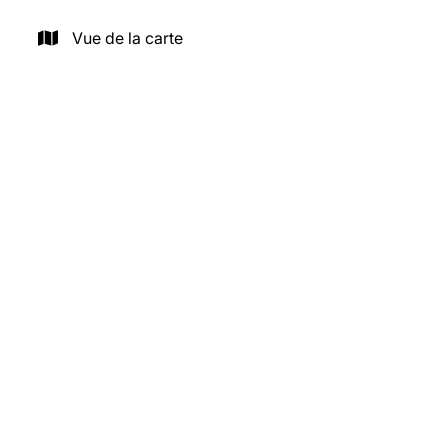
Vue de la carte
LOUÉ
3080 Tervuren
Appartement 2ch