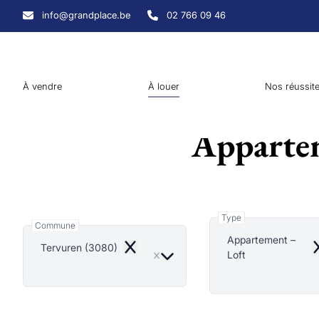
Aller au contenu principal
info@grandplace.be
02 766 09 46
À vendre
À louer
Nos réussit
Appartem
Type
Commune
Appartement –
Tervuren (3080)
Remove
R
Loft