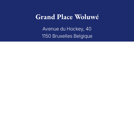
Grand Place Woluwé
Avenue du Hockey, 40
1150 Bruxelles Belgique
+32 (0)2 766 09 46
info@grandplace.be
Avis Google
Grand Place Rixensart
Avenue de Mérode 43
1330 Rixensart Belgique