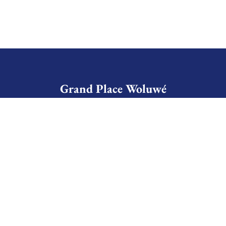
Grand Place Woluwé
Avenue du Hockey, 40
1150 Bruxelles Belgique
+32 (0)2 766 09 46
info@grandplace.be
Avis Google