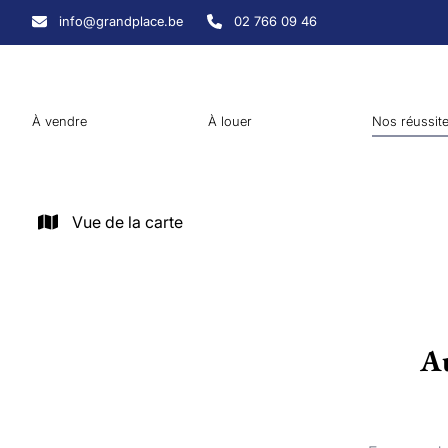
Aller au contenu principal
info@grandplace.be
02 766 09 46
À vendre
À louer
Nos réussit
Vue de la carte
Au