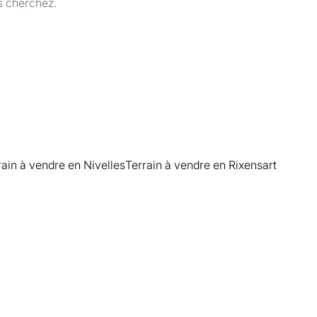
s cherchez.
rain à vendre en Nivelles
Terrain à vendre en Rixensart