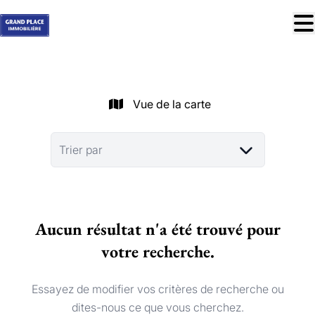
Aller au contenu principal
À vendre
À louer
Vue de la carte
Nos réussites
Services
Trier par
Estimation
Contact
Aucun résultat n'a été trouvé pour
Blog
votre recherche.
Trouver mon bien idéal
info@grandplace.be
Essayez de modifier vos critères de recherche ou
02 766 09 46
dites-nous ce que vous cherchez.