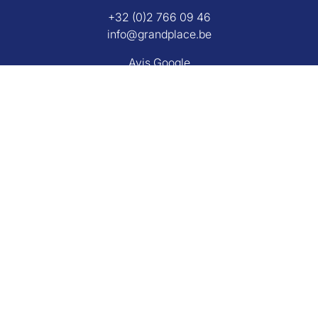
+32 (0)2 766 09 46
info@grandplace.be
Avis Google
Grand Place Rixensart
Avenue de Mérode 43
1330 Rixensart Belgique
+32 (0)2 270 26 29
info@grandplace.be
Avis Google
Agent immobilier agréé IPI sous le numéro 501391.
L'autorité de surveillance : Institut professionnel des agents