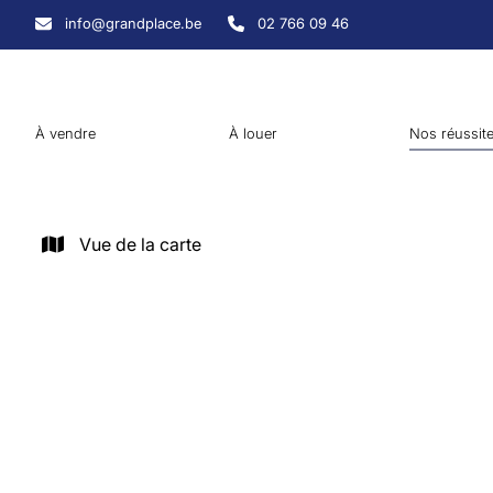
Aller au contenu principal
info@grandplace.be
02 766 09 46
À vendre
À louer
Nos réussit
Vue de la carte
LOUÉ