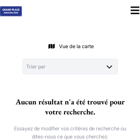
Aller au contenu principal
À vendre
À louer
Vue de la carte
Nos réussites
Services
Trier par
Estimation
Contact
Aucun résultat n'a été trouvé pour
Blog
votre recherche.
Trouver mon bien idéal
info@grandplace.be
Essayez de modifier vos critères de recherche ou
02 766 09 46
dites-nous ce que vous cherchez.