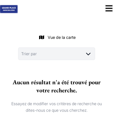
Aller au contenu principal
À vendre
À louer
Vue de la carte
Nos réussites
Services
Trier par
Estimation
Contact
Aucun résultat n'a été trouvé pour
Blog
votre recherche.
Trouver mon bien idéal
info@grandplace.be
Essayez de modifier vos critères de recherche ou
02 766 09 46
dites-nous ce que vous cherchez.