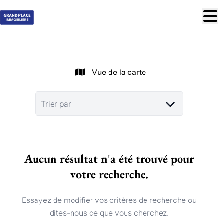
Aller au contenu principal
À vendre
À louer
Vue de la carte
Nos réussites
Services
Trier par
Estimation
Contact
Aucun résultat n'a été trouvé pour
Blog
votre recherche.
Trouver mon bien idéal
info@grandplace.be
Essayez de modifier vos critères de recherche ou
02 766 09 46
dites-nous ce que vous cherchez.